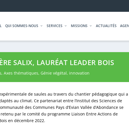
L
QUI SOMMES-NOUS
SERVICES
MISSIONS
ACTUALITÉS
AGE
IÈRE SALIX, LAURÉAT LEADER BOIS
s
,
Axes thématiques
,
Génie végétal
,
innovation
expérimentale de saules au travers du chantier pédagogique qui a
aptés au climat. Ce partenariat entre l’Institut des Sciences de
la Communauté des Communes Pays d’Evian Vallée d’Abondance se
té retenu par le comité du programme Liaison Entre Actions de
Bois en décembre 2022.