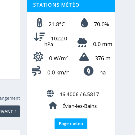
STATIONS MÉTÉO
21.8°C
70.0%
1022.0
0.0 mm
hPa
0 W/m²
376 m
0.0 km/h
na
46.4006 / 6.5817
changement
Évian-les-Bains
UIVANT
Page météo