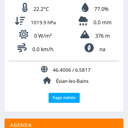
22.2°C
77.0%
0.0 mm
1019.9 hPa
0 W/m²
376 m
0.0 km/h
na
46.4006 / 6.5817
Évian-les-Bains
Page météo
AGENDA