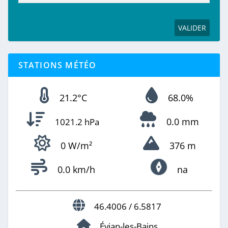
STATIONS MÉTÉO
21.2°C
68.0%
0.0 mm
1021.2 hPa
0 W/m²
376 m
0.0 km/h
na
46.4006 / 6.5817
Évian-les-Bains