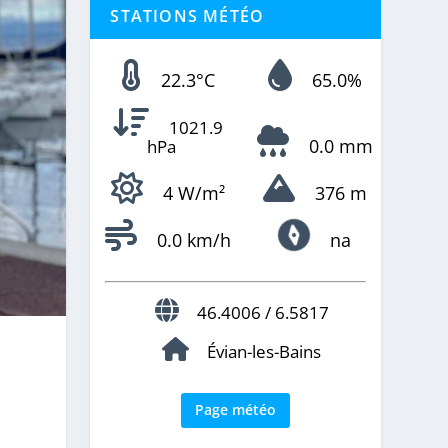
STATIONS MÉTÉO
22.3°C
65.0%
1021.9
0.0 mm
hPa
4 W/m²
376 m
0.0 km/h
na
46.4006 / 6.5817
Évian-les-Bains
Page météo