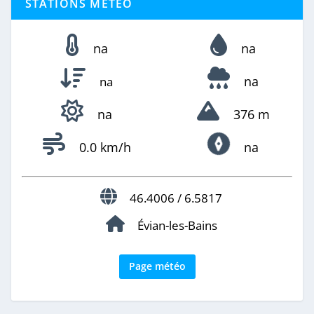
STATIONS MÉTÉO
na
na
na
na
na
376 m
0.0 km/h
na
46.4006 / 6.5817
Évian-les-Bains
Page météo