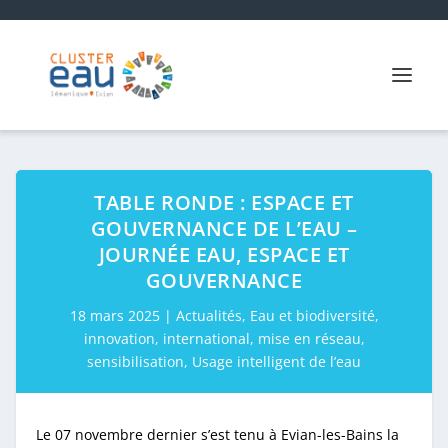
TABLE RONDE : ESPACE ET
GOUVERNANCE DE L’EAU –
JOURNÉE EAU, ESPACE ET
GOUVERNANCE
18 mars 2025
|
Actualités
,
Eau et biodiversité
,
innovation
,
international
,
mise en réseau
,
sensibilisation
,
Usage intelligent de l’eau
Le 07 novembre dernier s’est tenu à Evian-les-Bains la