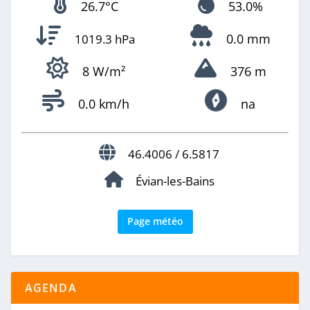
26.7°C
53.0%
0.0 mm
1019.3 hPa
8 W/m²
376 m
0.0 km/h
na
46.4006 / 6.5817
Évian-les-Bains
Page météo
AGENDA