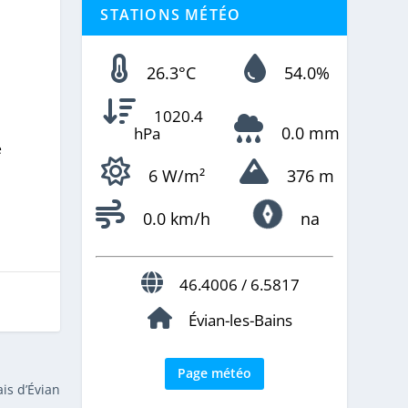
STATIONS MÉTÉO
26.3°C
54.0%
1020.4
0.0 mm
hPa
e
6 W/m²
376 m
0.0 km/h
na
46.4006 / 6.5817
Évian-les-Bains
Page météo
ais d’Évian