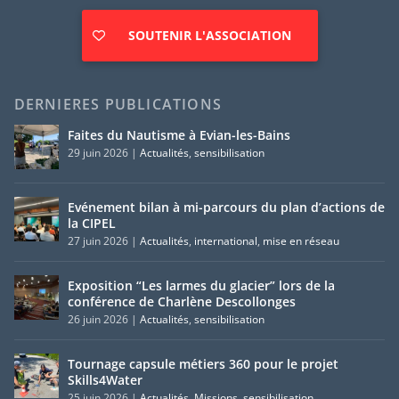
SOUTENIR L'ASSOCIATION
DERNIERES PUBLICATIONS
Faites du Nautisme à Evian-les-Bains
29 juin 2026
|
Actualités
,
sensibilisation
Evénement bilan à mi-parcours du plan d’actions de
la CIPEL
27 juin 2026
|
Actualités
,
international
,
mise en réseau
Exposition “Les larmes du glacier” lors de la
conférence de Charlène Descollonges
26 juin 2026
|
Actualités
,
sensibilisation
Tournage capsule métiers 360 pour le projet
Skills4Water
25 juin 2026
|
Actualités
,
Missions
,
sensibilisation