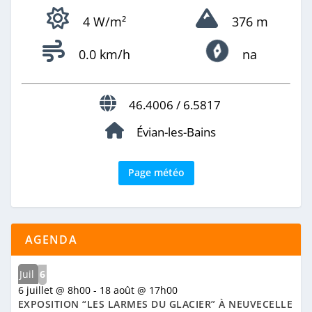
4 W/m²
376 m
0.0 km/h
na
46.4006 / 6.5817
Évian-les-Bains
Page météo
AGENDA
Juil
6
6 juillet @ 8h00
-
18 août @ 17h00
EXPOSITION “LES LARMES DU GLACIER” À NEUVECELLE