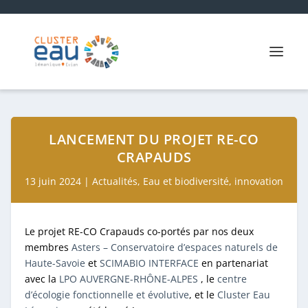
LANCEMENT DU PROJET RE-CO
CRAPAUDS
13 juin 2024
|
Actualités
,
Eau et biodiversité
,
innovation
Le projet RE-CO Crapauds co-portés par nos deux
membres
Asters – Conservatoire d’espaces naturels de
Haute-Savoie
et
SCIMABIO INTERFACE
en partenariat
avec la
LPO AUVERGNE-RHÔNE-ALPES
, le
centre
d’écologie fonctionnelle et évolutive
, et le
Cluster Eau