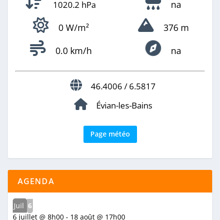
na
1020.2 hPa
0 W/m²
376 m
0.0 km/h
na
46.4006 / 6.5817
Évian-les-Bains
Page météo
AGENDA
Juil
6
6 juillet @ 8h00
-
18 août @ 17h00