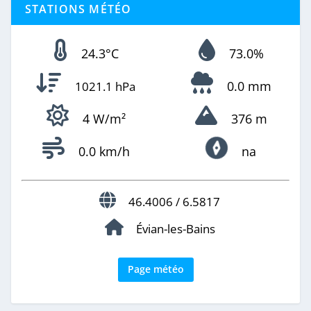
STATIONS MÉTÉO
24.3°C
73.0%
0.0 mm
1021.1 hPa
4 W/m²
376 m
0.0 km/h
na
46.4006 / 6.5817
Évian-les-Bains
Page météo