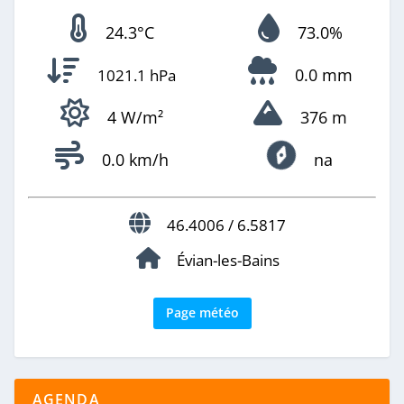
24.3°C
73.0%
0.0 mm
1021.1 hPa
4 W/m²
376 m
0.0 km/h
na
46.4006 / 6.5817
Évian-les-Bains
Page météo
AGENDA