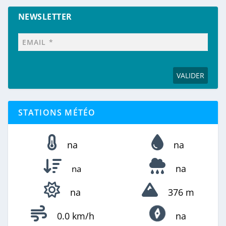
NEWSLETTER
STATIONS MÉTÉO
na
na
na
na
na
376 m
0.0 km/h
na