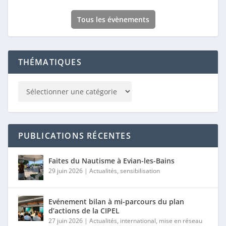
Tous les évènements
THÉMATIQUES
PUBLICATIONS RÉCENTES
Faites du Nautisme à Evian-les-Bains
29 juin 2026
|
Actualités
,
sensibilisation
Evénement bilan à mi-parcours du plan
d’actions de la CIPEL
27 juin 2026
|
Actualités
,
international
,
mise en réseau