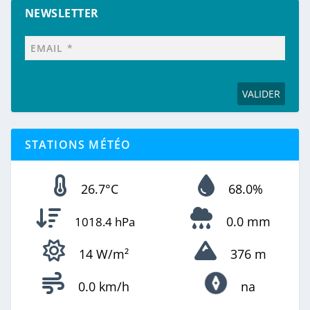
NEWSLETTER
STATIONS MÉTÉO
26.7°C
68.0%
0.0 mm
1018.4 hPa
14 W/m²
376 m
0.0 km/h
na