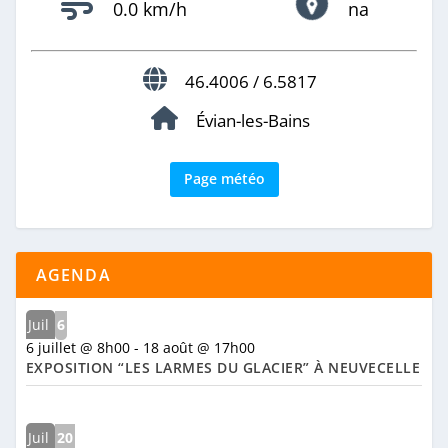
0.0 km/h
na
46.4006 / 6.5817
Évian-les-Bains
Page météo
AGENDA
Juil
6
6 juillet @ 8h00
-
18 août @ 17h00
EXPOSITION “LES LARMES DU GLACIER” À NEUVECELLE
Juil
20