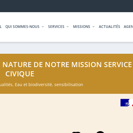
L
QUI SOMMES-NOUS
SERVICES
MISSIONS
ACTUALITÉS
AGE
T NATURE DE NOTRE MISSION SERVICE
CIVIQUE
ualités
,
Eau et biodiversité
,
sensibilisation