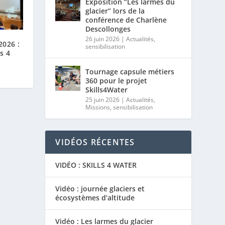
Exposition “Les larmes du
glacier” lors de la
conférence de Charlène
Descollonges
26 juin 2026
|
Actualités
,
2026 :
sensibilisation
s 4
Tournage capsule métiers
360 pour le projet
Skills4Water
25 juin 2026
|
Actualités
,
Missions
,
sensibilisation
VIDÉOS RÉCENTES
VIDÉO : SKILLS 4 WATER
Vidéo : journée glaciers et
écosystèmes d’altitude
Vidéo : Les larmes du glacier