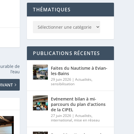
THÉMATIQUES
PUBLICATIONS RÉCENTES
durable de
Faites du Nautisme à Evian-
l’eau
les-Bains
29 juin 2026
|
Actualités
,
sensibilisation
UIVANT
Evénement bilan à mi-
parcours du plan d’actions
de la CIPEL
27 juin 2026
|
Actualités
,
international
,
mise en réseau