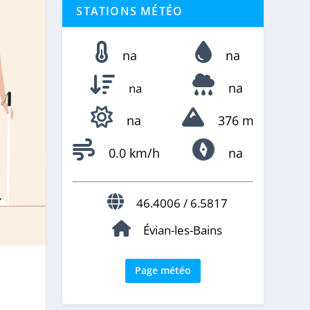
STATIONS MÉTÉO
na
na
na
na
na
376 m
0.0 km/h
na
46.4006 / 6.5817
Évian-les-Bains
Page météo