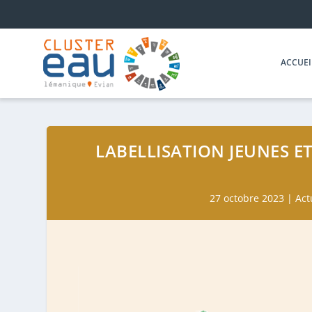
ACCUEI
LABELLISATION JEUNES E
27 octobre 2023
|
Act