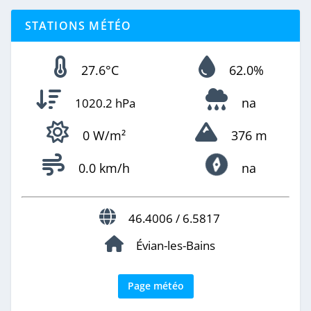
STATIONS MÉTÉO
27.6°C
62.0%
na
1020.2 hPa
0 W/m²
376 m
0.0 km/h
na
46.4006 / 6.5817
Évian-les-Bains
Page météo